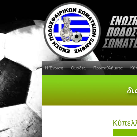
Η Ένωση
Ομάδες
Πρωταθλήματα
Κύ
Κύπελ
Τίτλος