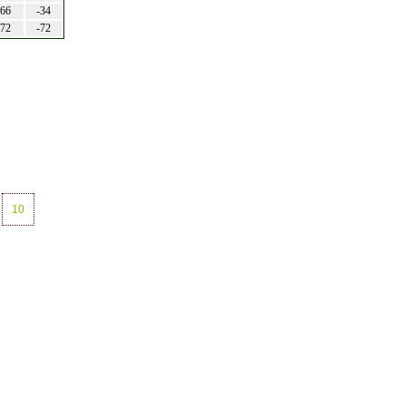
66
-34
72
-72
10