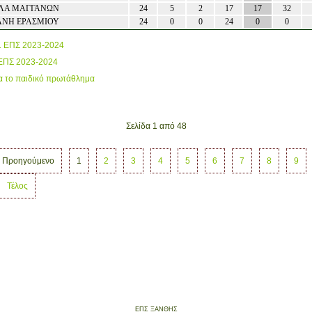
ΛΑ ΜΑΓΓΑΝΩΝ
24
5
2
17
17
32
ΑΝΗ ΕΡΑΣΜΙΟΥ
24
0
0
24
0
0
1 ΕΠΣ 2023-2024
 ΕΠΣ 2023-2024
α το παιδικό πρωτάθλημα
Σελίδα 1 από 48
Προηγούμενο
1
2
3
4
5
6
7
8
9
Τέλος
ΕΠΣ ΞΑΝΘΗΣ