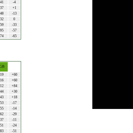
41
-4
37
+1
48
-13
32
0
59
-33
95
-57
74
-65
GB
19
+60
16
+60
12
+84
44
+30
43
+18
53
-17
55
-14
62
-29
37
-11
51
-24
83
-51