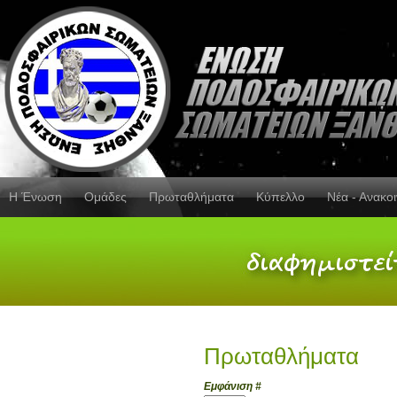
Η Ένωση
Ομάδες
Πρωταθλήματα
Κύπελλο
Νέα - Ανακο
Πρωταθλήματα
Εμφάνιση #