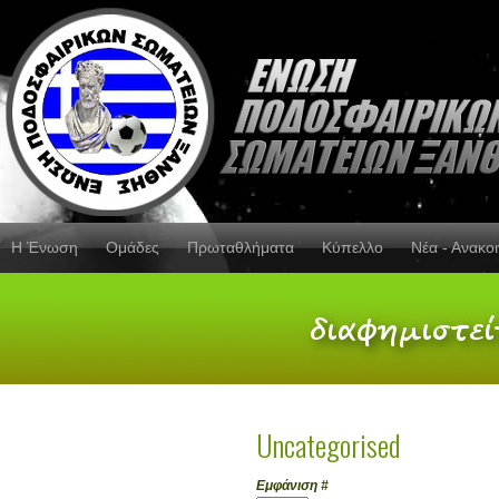
Η Ένωση
Ομάδες
Πρωταθλήματα
Κύπελλο
Νέα - Ανακο
Uncategorised
Εμφάνιση #