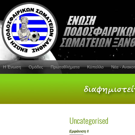
Η Ένωση
Ομάδες
Πρωταθλήματα
Κύπελλο
Νέα - Ανακο
Uncategorised
Εμφάνιση #