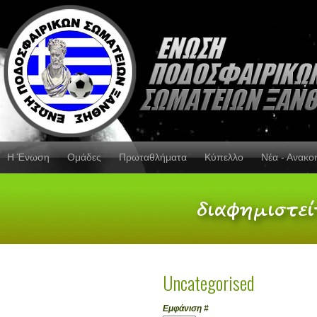
Η Ένωση
Ομάδες
Πρωταθλήματα
Κύπελλο
Νέα - Ανακο
Uncategorised
Εμφάνιση #