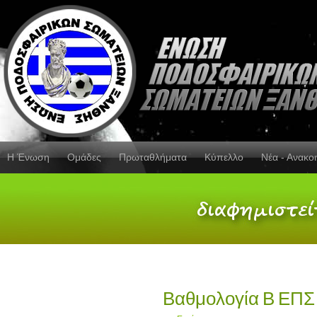
Η Ένωση
Ομάδες
Πρωταθλήματα
Κύπελλο
Νέα - Ανακο
Βαθμολογία Β ΕΠΣ 