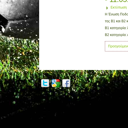
Εκτύπωση
Η Ένωση Ποδοσ
της Β1 και Β2 
Β1 κατηγορία: 
Β2 κατηγορία:
Προηγούμεν