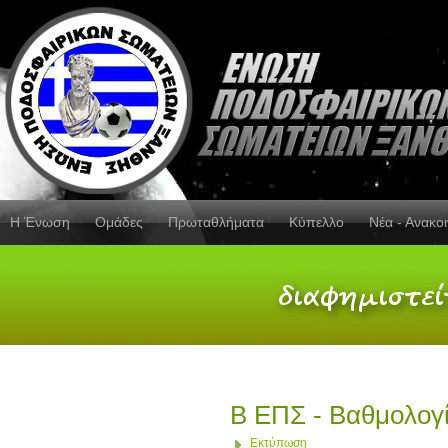
Η Ένωση
Ομάδες
Πρωταθλήματα
Κύπελλο
Νέα - Ανακο
Β ΕΠΣ - Βαθμολογ
Εκτύπωση