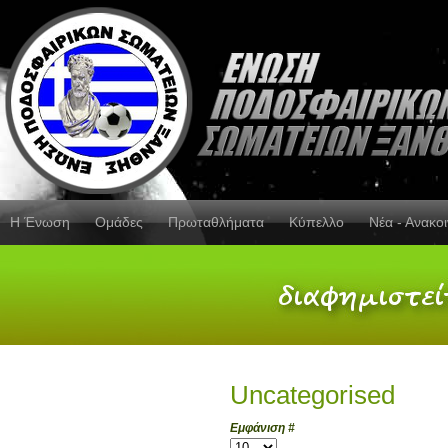
Η Ένωση
Ομάδες
Πρωταθλήματα
Κύπελλο
Νέα - Ανακο
Uncategorised
Εμφάνιση #