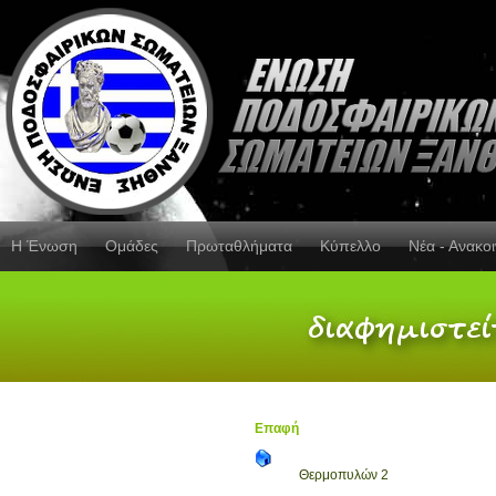
Η Ένωση
Ομάδες
Πρωταθλήματα
Κύπελλο
Νέα - Ανακο
Επαφή
Θερμοπυλών 2