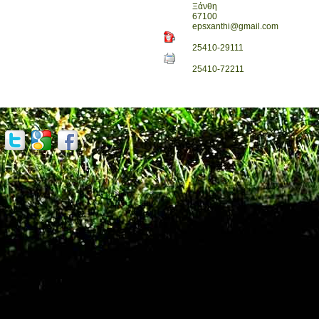
Ξάνθη
67100
epsxanthi@gmail.com
25410-29111
25410-72211