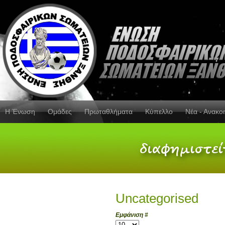
Η Ένωση
Ομάδες
Πρωταθλήματα
Κύπελλο
Νέα - Ανακο
Uncategorised
Εμφάνιση #