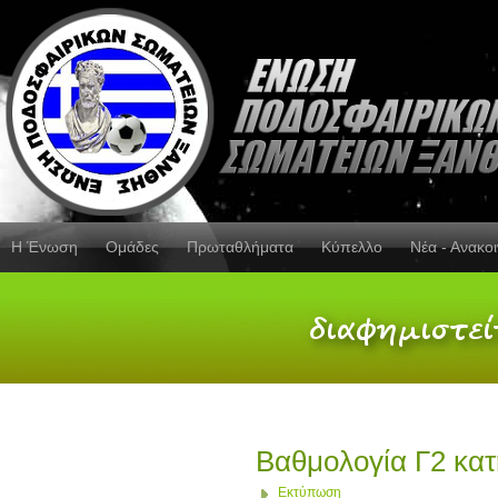
Η Ένωση
Ομάδες
Πρωταθλήματα
Κύπελλο
Νέα - Ανακο
Βαθμολογία Γ2 κατ
Εκτύπωση