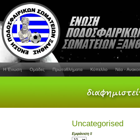
Η Ένωση
Ομάδες
Πρωταθλήματα
Κύπελλο
Νέα - Ανακο
Uncategorised
Εμφάνιση #