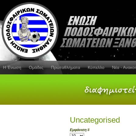
Η Ένωση
Ομάδες
Πρωταθλήματα
Κύπελλο
Νέα - Ανακο
Uncategorised
Εμφάνιση #