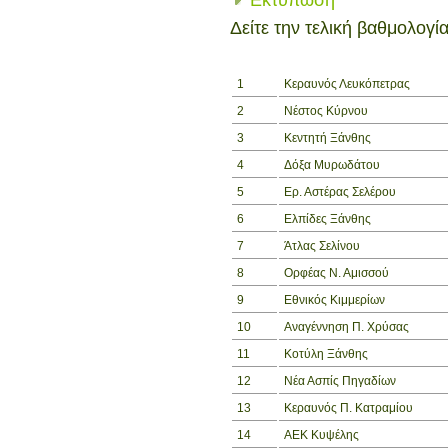
Δείτε την τελική βαθμολογί
1
Κεραυνός Λευκόπετρας
2
Νέστος Κύρνου
3
Κεντητή Ξάνθης
4
Δόξα Μυρωδάτου
5
Ερ. Αστέρας Σελέρου
6
Ελπίδες Ξάνθης
7
Άτλας Σελίνου
8
Ορφέας Ν. Αμισσού
9
Εθνικός Κιμμερίων
10
Αναγέννηση Π. Χρύσας
11
Κοτύλη Ξάνθης
12
Νέα Ασπίς Πηγαδίων
13
Κεραυνός Π. Κατραμίου
14
ΑΕΚ Κυψέλης