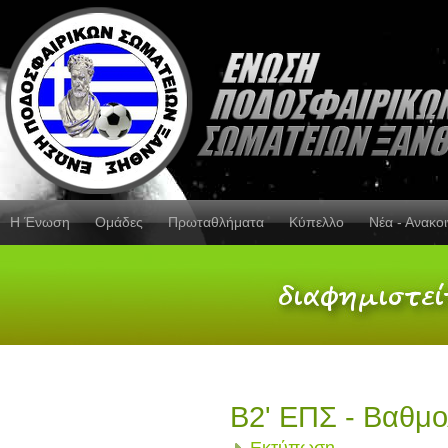
Η Ένωση
Ομάδες
Πρωταθλήματα
Κύπελλο
Νέα - Ανακο
Β2' ΕΠΣ - Βαθμο
Εκτύπωση