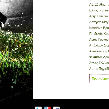
ΑΕ Ξάνθης – 
Ελπίς Γενησέ
Άρης Πετεινο
Αστέρας Μαγι
Κεσσάνη Ερασ
Π. Μελάς Κου
Αετός Γοργόν
Απόλλων Διομ
Αναγέννηση 
Φίλιππος Δρο
Άτλας Σελίνο
Ασπίς Πηγαδί
Προηγούμεν