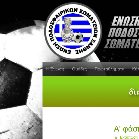
Η Ένωση
Ομάδες
Πρωταθλήματα
Κύ
Α' φάσ
Εκτύπωση