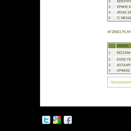
2
ΚΕΝΤΗΤ
3
ΕΡΜΗΣ 
4
ΑΤΛΑΣ Σ
5
Π. ΜΕΛΑ
ΑΓΩΝΕΣ PLAY
ΟΜΑΔΑ
1
ΚΕΣΣΑΝΗ
2
ΕΛΠΙΣ Γ
3
ΔΟΞΑ Μ
4
ΟΡΦΕΑΣ 
Προηγούμεν