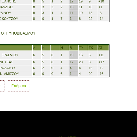
Η ΞΑΝΘΗΣ
8
5
1
2
17
19
9
+
10
ΜΑΝΔΡΑΣ
8
3
3
2
13
11
10
+
1
ΕΛΙΝΟΥ
8
3
1
4
11
10
13
-3
Σ ΚΟΥΤΣΟΥ
8
0
1
7
1
8
22
-14
 OFF ΥΠΟΒΙΒΑΣΜΟΥ
Α
Ν
Ι
Η
Β
ΤΥ
ΤΚ
ΔΤ
 ΕΡΑΣΜΙΟΥ
6
5
0
1
19
16
5
+11
ΕΝΗΣΕΑΣ
6
5
0
1
17
20
3
+17
ΥΡΩΔΑΤΟΥ
6
2
0
4
4
4
16
-12
Ν. ΑΜΙΣΣΟΥ
6
0
0
6
1
4
20
-16
ο
Επόμενο