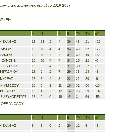
ολογία της αγωνιστικής περιόδου 2016-2017.
ΑΡΚΕΙΑ
Α
Ν
Ι
Η
Β
ΤΥ
ΤΚ
ΔΤ
Ν ΞΑΝΘΗΣ
18
13
2
4
39
43
21
+
22
ΕΛΙΝΟΥ
18
1
0
4
4
34
49
22
+
27
ΜΑΝΔΡΑΣ
18
10
4
4
34
32
19
+
13
Η ΞΑΝΘΗΣ
18
10
4
4
34
25
22
+3
Σ ΚΟΥΤΣΟΥ
18
9
4
5
31
30
22
+8
 ΕΡΑΣΜΙΟΥ
18
9
2
7
29
33
28
+5
ΕΝΗΣΕΑΣ
18
6
4
8
22
21
30
-9
Ν. ΑΜΙΣΣΟΥ
18
6
1
11
19
32
50
-
18
ΥΡΩΔΑΤΟΥ
18
4
2
1
2
14
25
39
-
14
ΟΣ ΛΕΥΚΟΠΕΤΡΑΣ
18
0
0
18
-6
3
59
-
56
 OFF ΑΝΟΔΟΥ
Α
Ν
Ι
Η
Β
ΤΥ
ΤΚ
ΔΤ
Ν ΞΑΝΘΗΣ
8
6
0
2
20
12
6
+
6