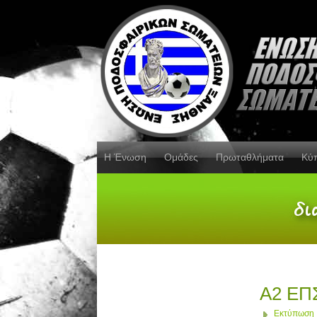
Η Ένωση
Ομάδες
Πρωταθλήματα
Κύ
Α2 ΕΠΣ
Εκτύπωση