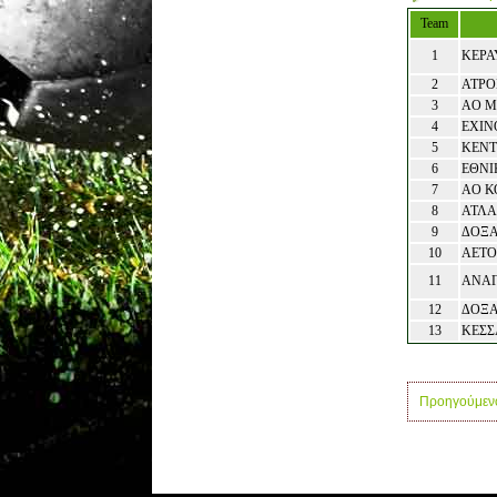
Team
1
ΚΕΡΑ
2
ΑΤΡΟ
3
ΑΟ 
4
ΕΧΙΝ
5
ΚΕΝΤ
6
ΕΘΝΙ
7
ΑΟ Κ
8
ΑΤΛΑ
9
ΔΟΞΑ
10
ΑΕΤΟ
11
ΑΝΑΓ
12
ΔΟΞΑ
13
ΚΕΣΣ
Προηγούμεν