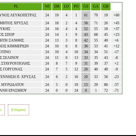
PL
WI
DR
LO
PO
GS
GA
GB
ΥΝΟΣ ΛΕΥΚΟΠΕΤΡΑΣ
24
19
4
1
61
79
19
+60
ΜΗΤΟΣ ΧΡΥΣΑΣ
24
18
2
4
56
71
26
+45
ΜΥΚΗΣ
24
16
4
4
52
55
18
+37
ΟΣ ΣΠΟΡ
24
14
1
9
43
68
45
+23
ΗΤΗ ΞΑΝΘΗΣ
24
13
3
8
42
55
49
+6
ΚΟΣ ΚΙΜΜΕΡΙΩΝ
24
10
6
8
36
53
41
+12
ΟΤΙΝΟ
24
10
4
10
34
34
51
-17
Σ ΣΕΛΙΝΟΥ
24
11
0
13
33
35
43
-8
 ΣΤΑΥΡΟΥΠΟΛΗΣ
24
8
7
9
31
39
37
+2
Σ ΓΟΡΓΟΝΑΣ
24
7
5
12
26
40
49
-9
ΕΝΝΗΣΗ Π. ΧΡΥΣΑΣ
24
6
2
16
20
33
56
-23
 ΜΥΡΩΔΑΤΟΥ
24
5
0
19
15
29
86
-57
ΑΝΗ ΕΡΑΣΜΙΟΥ
24
0
0
24
0
1
72
-71
ο
Επόμενο