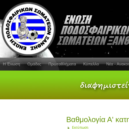
Η Ένωση
Ομάδες
Πρωταθλήματα
Κύπελλο
Νέα - Ανακο
Βαθμολογία Α' κατ
Εκτύπωση