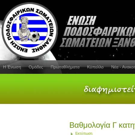
Η Ένωση
Ομάδες
Πρωταθλήματα
Κύπελλο
Νέα - Ανακο
Βαθμολογία Γ κατη
Εκτύπωση