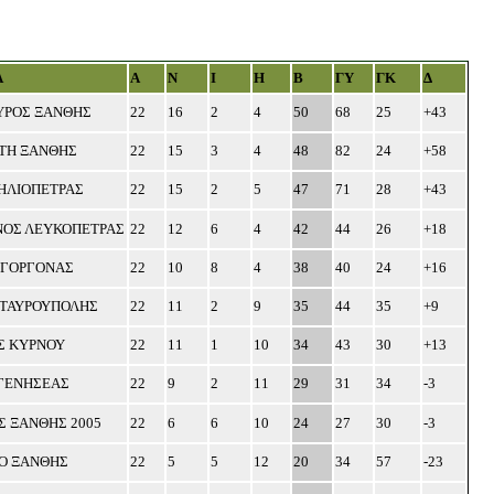
Α
Α
Ν
Ι
Η
Β
ΓΥ
ΓΚ
Δ
ΥΡΟΣ ΞΑΝΘΗΣ
22
16
2
4
50
68
25
+43
ΤΗ ΞΑΝΘΗΣ
22
15
3
4
48
82
24
+58
 ΗΛΙΟΠΕΤΡΑΣ
22
15
2
5
47
71
28
+43
ΝΟΣ ΛΕΥΚΟΠΕΤΡΑΣ
22
12
6
4
42
44
26
+18
 ΓΟΡΓΟΝΑΣ
22
10
8
4
38
40
24
+16
ΣΤΑΥΡΟΥΠΟΛΗΣ
22
11
2
9
35
44
35
+9
Σ ΚΥΡΝΟΥ
22
11
1
10
34
43
30
+13
 ΓΕΝΗΣΕΑΣ
22
9
2
11
29
31
34
-3
Σ ΞΑΝΘΗΣ 2005
22
6
6
10
24
27
30
-3
Ο ΞΑΝΘΗΣ
22
5
5
12
20
34
57
-23