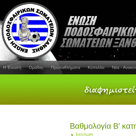
Η Ένωση
Ομάδες
Πρωταθλήματα
Κύπελλο
Νέα - Ανακο
Βαθμολογία Β' κατ
Εκτύπωση