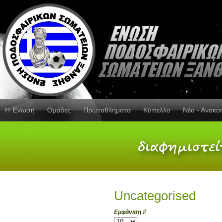
Η Ένωση
Ομάδες
Πρωταθλήματα
Κύπελλο
Νέα - Ανακο
Uncategorised
Εμφάνιση #