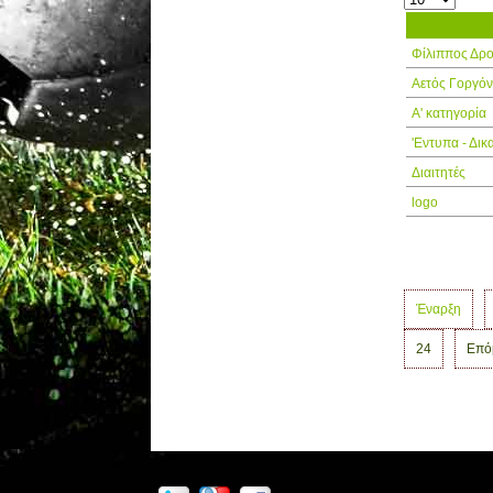
Τίτλος
Φίλιππος Δρ
Αετός Γοργό
Α' κατηγορία
'Εντυπα - Δικ
Διαιτητές
logo
Έναρξη
24
Επό