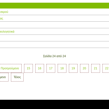
οσερού
νας
αιολογητικά
Σελίδα 24 από 24
Προηγούμενο
15
16
17
18
19
20
21
22
μενο
Τέλος