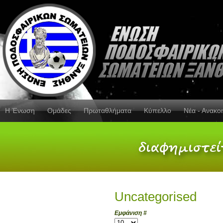
Η Ένωση
Ομάδες
Πρωταθλήματα
Κύπελλο
Νέα - Ανακο
Uncategorised
Εμφάνιση #