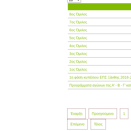
Τίτλος
8ος Όμιλος
7ος Όμιλος
6ος Όμιλος
5ος Όμιλος
4ος Όμιλος
3ος Όμιλος
2ος Όμιλος
1ος Όμιλος
1η φάση κυπέλλου ΕΠΣ Ξάνθης 2016-
Προγράμματα αγώνων της Α' - Β - Γ' κα
Έναρξη
Προηγούμενο
1
Επόμενο
Τέλος