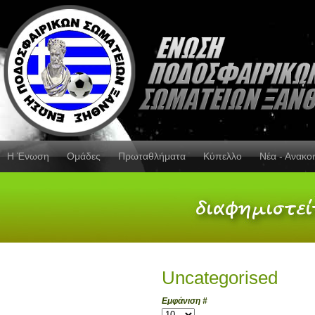
Η Ένωση
Ομάδες
Πρωταθλήματα
Κύπελλο
Νέα - Ανακο
Uncategorised
Εμφάνιση #