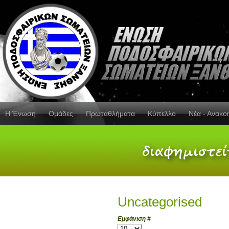
Η Ένωση
Ομάδες
Πρωταθλήματα
Κύπελλο
Νέα - Ανακο
Uncategorised
Εμφάνιση #