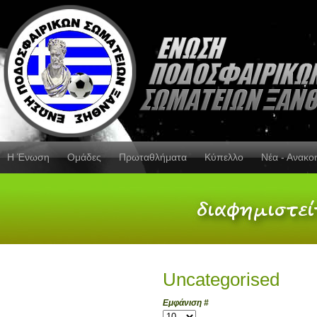
Η Ένωση
Ομάδες
Πρωταθλήματα
Κύπελλο
Νέα - Ανακο
Uncategorised
Εμφάνιση #